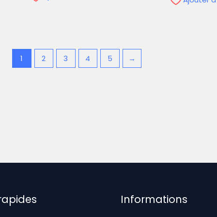
1
2
3
4
5
→
 rapides
Informations