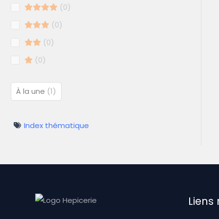
0
0
0
0
À la une
1
Index thématique
Liens