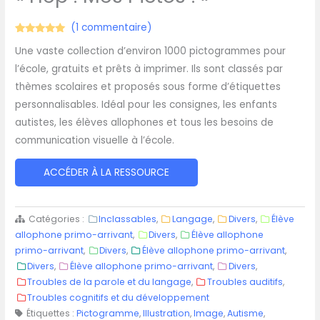
(
1
commentaire)
Noté
1
5.00
Une vaste collection d’environ 1000 pictogrammes pour
sur 5
basé sur
l’école, gratuits et prêts à imprimer. Ils sont classés par
notation
client
thèmes scolaires et proposés sous forme d’étiquettes
personnalisables. Idéal pour les consignes, les enfants
autistes, les élèves allophones et tous les besoins de
communication visuelle à l’école.
ACCÉDER À LA RESSOURCE
Catégories :
Inclassables
,
Langage
,
Divers
,
Élève
allophone primo-arrivant
,
Divers
,
Élève allophone
primo-arrivant
,
Divers
,
Élève allophone primo-arrivant
,
Divers
,
Élève allophone primo-arrivant
,
Divers
,
Troubles de la parole et du langage
,
Troubles auditifs
,
Troubles cognitifs et du développement
Étiquettes :
Pictogramme
,
Illustration
,
Image
,
Autisme
,