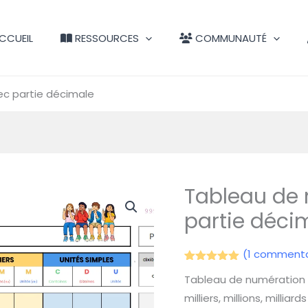
CCUEIL
RESSOURCES
COMMUNAUTÉ
c partie décimale
Tableau de
partie déci
(
1
commenta
Noté
1
5.00
Tableau de numération à
sur 5
basé sur
milliers, millions, milliar
notation