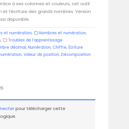
râce à ses colonnes et couleurs, cet outil
n et l’écriture des grands nombres. Version
si disponible.
s et numération
,
Nombres et numération
,
n
,
Troubles de l’apprentissage
mbre décimal
,
Numération
,
Chiffre
,
Écriture
numération
,
Valeur de position
,
Décomposition
25
necter
pour télécharger cette
ogique.